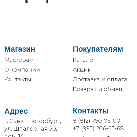
Мастерам
Каталог
О компании
Акции
Контакты
Доставка и оплата
Возврат и обмен
Контакты
Адрес
8 (812) 750-76-00
г. Санкт-Петербург,
+7 (993) 206-63-68
ул. Шпалерная 30,
пом. 14
podoexpert@mail.ru
Часы
работы
пн-пт: 10:00–18:00
ИП Кручко Э.Ю.
ИНН: 782510397004
ОГРН: 317470400088110
Согласие пользователя
Публичная оферта
Смысловое наполнение и дизайн
созданы командой «Anfox»