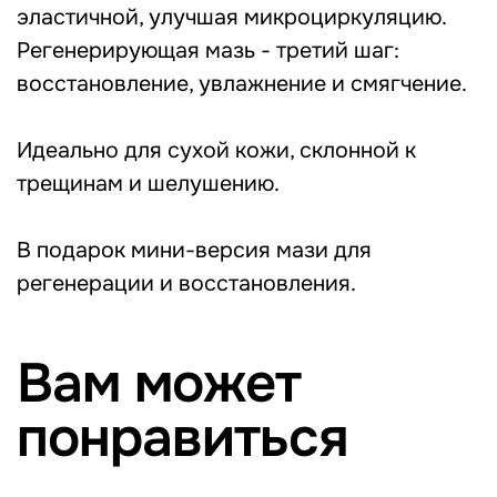
эластичной, улучшая микроциркуляцию.
Регенерирующая мазь - третий шаг:
восстановление, увлажнение и смягчение.
Идеально для сухой кожи, склонной к
Магазин
Покупателям
Мастерам
Каталог
трещинам и шелушению.
О компании
Акции
Контакты
Доставка и оплата
В подарок мини-версия мази для
Возврат и обмен
регенерации и восстановления.
Контакты
Адрес
8 (812) 750-76-00
г. Санкт-Петербург,
+7 (993) 206-63-68
ул. Шпалерная 30,
Вам может
пом. 14
podoexpert@mail.ru
понравиться
Часы работы
пн-пт: 10:00–18:00
ИП Кручко Э.Ю.