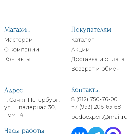
ИНН: 782510397004
ОГРН: 317470400088110
Согласие пользователя
Публичная оферта
Смысловое наполнение и дизайн
созданы командой «Anfox»
©2019-2025. Все права защищены.