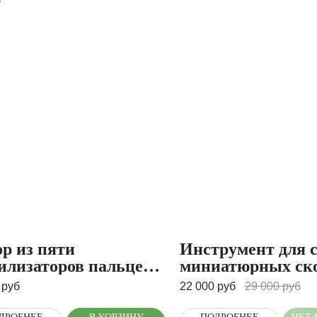
р из пяти
Инструмент для 
илизаторов пальцев
миниатюрных ск
ilizator palca)
Arkada's brace mi
руб
22 000
руб
29 000
руб