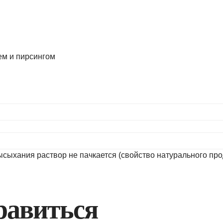
ем и пирсингом
сыхания раствор не пачкается (свойство натурального проду
равиться