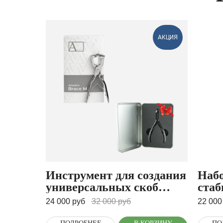
АКЦИЯ
Инструмент для создания
Набо
универсальных скоб
стаб
Arkada's brace-m +
(stab
24 000
руб
32 000
руб
22 000
Кусачки для проволоки В