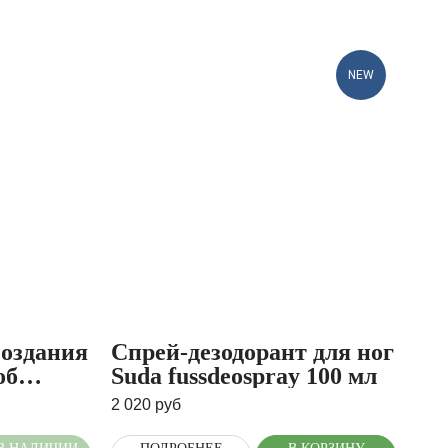
NEW
создания
Спрей-дезодорант для ног
об
Suda fussdeospray 100 мл
ni m
2 020
руб